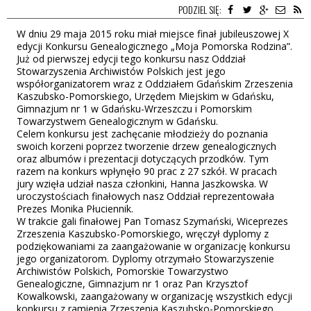
PODZIEL SIĘ:
W dniu 29 maja 2015 roku miał miejsce finał jubileuszowej X
edycji Konkursu Genealogicznego „Moja Pomorska Rodzina”.
Już od pierwszej edycji tego konkursu nasz Oddział
Stowarzyszenia Archiwistów Polskich jest jego
współorganizatorem wraz z Oddziałem Gdańskim Zrzeszenia
Kaszubsko-Pomorskiego, Urzędem Miejskim w Gdańsku,
Gimnazjum nr 1 w Gdańsku-Wrzeszczu i Pomorskim
Towarzystwem Genealogicznym w Gdańsku.
Celem konkursu jest zachęcanie młodzieży do poznania
swoich korzeni poprzez tworzenie drzew genealogicznych
oraz albumów i prezentacji dotyczących przodków. Tym
razem na konkurs wpłynęło 90 prac z 27 szkół. W pracach
jury wzięła udział nasza członkini, Hanna Jaszkowska. W
uroczystościach finałowych nasz Oddział reprezentowała
Prezes Monika Płuciennik.
W trakcie gali finałowej Pan Tomasz Szymański, Wiceprezes
Zrzeszenia Kaszubsko-Pomorskiego, wręczył dyplomy z
podziękowaniami za zaangażowanie w organizację konkursu
jego organizatorom. Dyplomy otrzymało Stowarzyszenie
Archiwistów Polskich, Pomorskie Towarzystwo
Genealogiczne, Gimnazjum nr 1 oraz Pan Krzysztof
Kowalkowski, zaangażowany w organizację wszystkich edycji
konkursu z ramienia Zrzeszenia Kaszubsko-Pomorskiego.