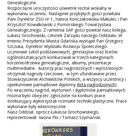
Genealogiczne.
Rozpoczęcie uroczystości uświetnił recital wokalny w
wykonaniu uczennic. Następnie przybyłych gości powitała
Pani Dyrektor ZSO nr 1, Hanna Konczakowska-Makulec i Pan
Krzysztof Kowalkowski z Pomorskiego Towarzystwa
Genealogicznego. Z ramienia SAP gości powitał nasz kolega,
Łukasz Grochowski, członek Zarządu naszego Oddziału. W
imieniu Prezydenta Miasta Gdańska wystąpił Pan Grzegorz
Szczuka, Dyrektor Wydziału Rozwoju Społecznego.
Uczniowie szkół podstawowych, gimnazjów oraz liceów
ogólnokształcących konkurowali w trzech kategoriach:
korzenie/drzewa genealogiczne, albumy, prezentacje
multimedialne. Autorzy prac nagrodzonych i wyróżnionych
otrzymali nagrody rzeczowe, w tym ufundowane przez
Stowarzyszenie Archiwistów Polskich, a wszyscy uczestnicy i
opiekunowie pamiątkowe dyplomy (
lista nagrodzonych
).
Po wręczeniu nagród, wyróżnień i dyplomów pamiątkowych
można było obejrzeć zgłoszone na konkurs prace.
Konkurujący wykorzystali rozmaite techniki plastyczne. Prace
wykonane były własnoręcznie.
Nasz Oddział, oprócz Łukasza Grochowskiego,
reprezentowali Iwona Flis i Tomasz Szymański.